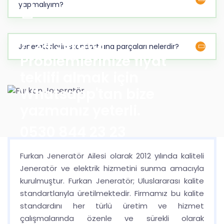
yapmalıyım?
7/24 Jeratör
Jeneratörlerin standart ana parçaları nelerdir?
Problemlerinize fiyat
teklifi almak için
Whatsapp'tan bize
yazmanız yeterli.
0530 844 23 23
Furkan Jeneratör Ailesi olarak 2012 yılında kaliteli
Jeneratör ve elektrik hizmetini sunma amacıyla
BIZE ULAŞIN
kurulmuştur. Furkan Jeneratör; Uluslararası kalite
standartlarıyla üretilmektedir. Firmamız bu kalite
standardını her türlü üretim ve hizmet
çalışmalarında özenle ve sürekli olarak