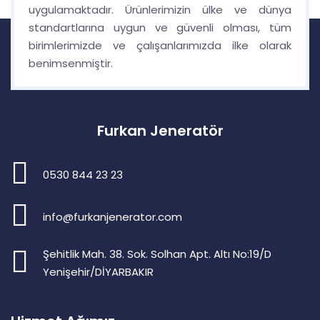
uygulamaktadır. Ürünlerimizin ülke ve dünya
standartlarına uygun ve güvenli olması, tüm
birimlerimizde ve çalışanlarımızda ilke olarak
benimsenmiştir.
Furkan Jeneratör
0530 844 23 23
info@furkanjenerator.com
Şehitlik Mah. 38. Sok. Solhan Apt. Altı No:19/D
Yenişehir/DİYARBAKIR