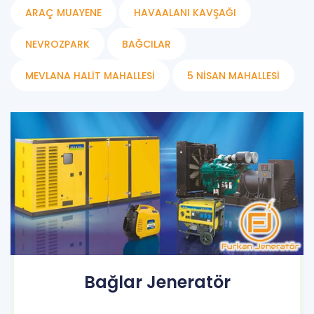
ARAÇ MUAYENE
HAVAALANI KAVŞAĞI
NEVROZPARK
BAĞCILAR
MEVLANA HALIT MAHALLESI
5 NISAN MAHALLESI
Bağlar Jeneratör