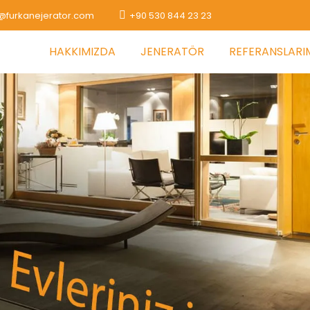
@furkanejerator.com
+90 530 844 23 23
HAKKIMIZDA
JENERATÖR
REFERANSLARI